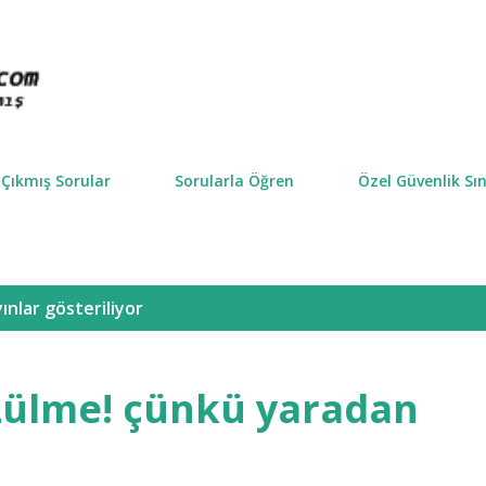
Ana içeriğe atla
Çıkmış Sorular
Sorularla Öğren
Özel Güvenlik Sın
ınlar gösteriliyor
zülme! çünkü yaradan