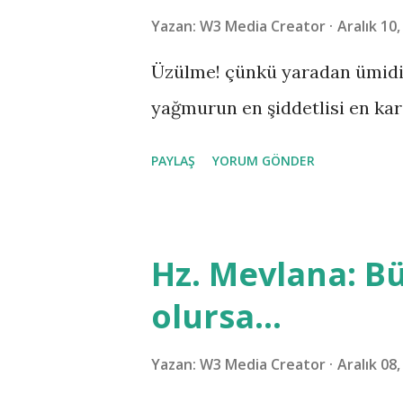
l
Yazan:
W3 Media Creator
Aralık 10
a
Üzülme! çünkü yaradan ümidi 
r
yağmurun en şiddetlisi en kar
PAYLAŞ
YORUM GÖNDER
Hz. Mevlana: Bü
olursa...
Yazan:
W3 Media Creator
Aralık 08