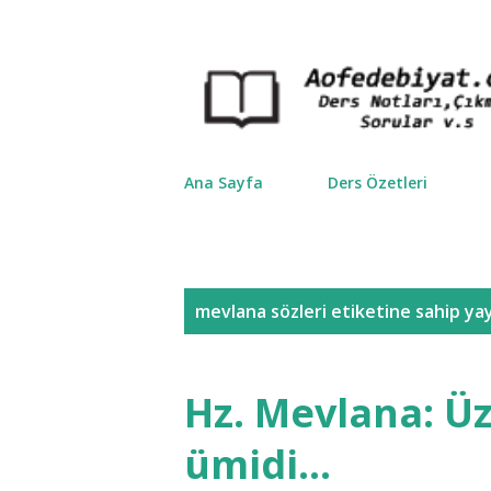
Ana Sayfa
Ders Özetleri
K
mevlana sözleri
etiketine sahip yay
a
y
Hz. Mevlana: Ü
ı
ümidi...
t