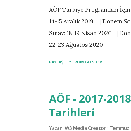
l
AÖF Türkiye Programları İçi
a
14-15 Aralık 2019 | Dönem S
r
Sınav: 18-19 Nisan 2020 | D
22-23 Ağustos 2020
PAYLAŞ
YORUM GÖNDER
AÖF - 2017-2018
Tarihleri
Yazan:
W3 Media Creator
Temmuz 1