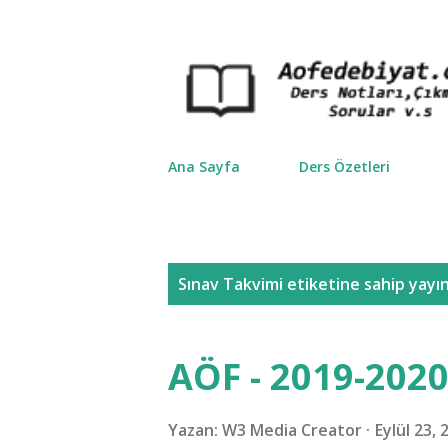
Ana Sayfa
Ders Özetleri
K
Sınav Takvimi
etiketine sahip yayın
a
y
AÖF - 2019-2020
ı
t
Yazan:
W3 Media Creator
Eylül 23, 