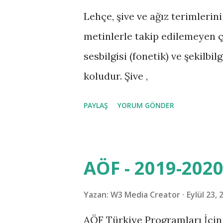
l
Lehçe, şive ve ağız terimlerini 
a
metinlerle takip edilemeyen ç
r
sesbilgisi (fonetik) ve şekilbil
koludur. Şive ,
PAYLAŞ
YORUM GÖNDER
AÖF - 2019-2020
Yazan:
W3 Media Creator
Eylül 23, 
AÖF Türkiye Programları İçi