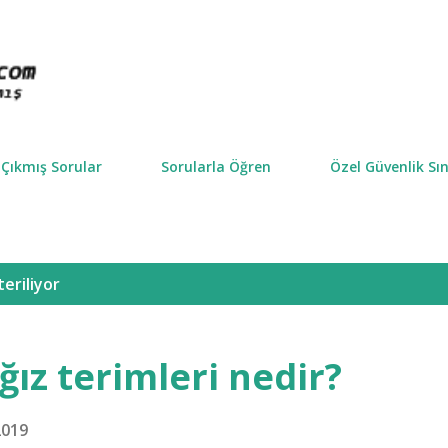
Ana içeriğe atla
Çıkmış Sorular
Sorularla Öğren
Özel Güvenlik Sın
teriliyor
ğız terimleri nedir?
2019