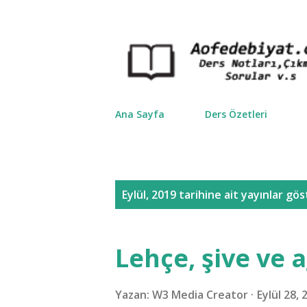
Ana Sayfa
Ders Özetleri
K
Eylül, 2019 tarihine ait yayınlar gös
a
y
Lehçe, şive ve a
ı
t
Yazan:
W3 Media Creator
Eylül 28, 