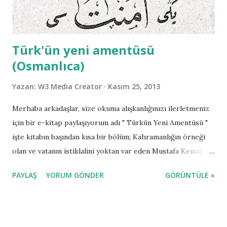
Türk'ün yeni amentüsü
(Osmanlıca)
Yazan:
W3 Media Creator
Kasım 25, 2013
Merhaba arkadaşlar, size okuma alışkanlığınızı ilerletmeniz
için bir e-kitap paylaşıyorum adı " Türkün Yeni Amentüsü "
işte kitabın başından kısa bir bölüm; Kahramanlığın örneği
olan ve vatanın istiklalini yoktan var eden Mustafa Kemal e,
onun cengaver ordusuna, yüce kanunlarına, mücahid
PAYLAŞ
YORUM GÖNDER
GÖRÜNTÜLE »
analarına ve Türkiye için ahiret günü olmadığına iman
ederim. İyilikle fenalığın insanlardan geldiğine, büyük
Milletimin medeni cihanda en büyük mevkii kazanacağına,
hamaset destanları ile tarihi dolduran kudretli Türk