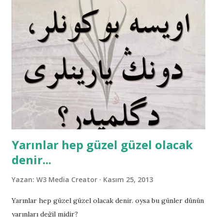
ordusunun birliğine ve Gazinin Allah'ın en sevgili kulu
olduğuna hulusi ile şehadet ederim. Kitabın tamamını
indirmek veya okumak için buraya tıklayın. Kolay gelsin.
Yarınlar hep güzel güzel olacak
denir...
Yazan:
W3 Media Creator
Kasım 25, 2013
Yarınlar hep güzel güzel olacak denir. oysa bu günler dünün
yarınları değil midir?