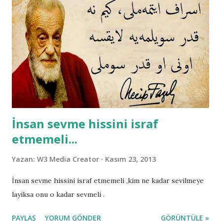
İnsan sevme hissini israf
etmemeli...
Yazan:
W3 Media Creator
Kasım 23, 2013
İnsan sevme hissini israf etmemeli ,kim ne kadar sevilmeye
layiksa onu o kadar sevmeli .
PAYLAŞ
YORUM GÖNDER
GÖRÜNTÜLE »