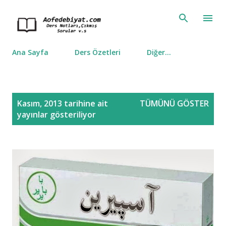
Ana içeriğe atla
Ana Sayfa
Ders Özetleri
Diğer…
K
Kasım, 2013 tarihine ait
TÜMÜNÜ GÖSTER
a
yayınlar gösteriliyor
y
ı
t
l
a
r